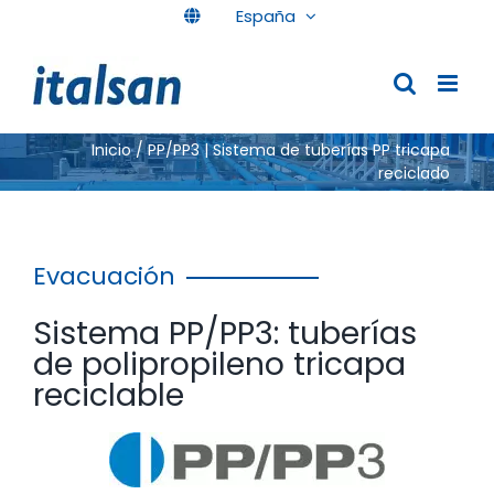
Saltar
España
al
contenido
Inicio
/
PP/PP3 | Sistema de tuberías PP tricapa
reciclado
Evacuación
Sistema PP/PP3: tuberías
de polipropileno tricapa
reciclable