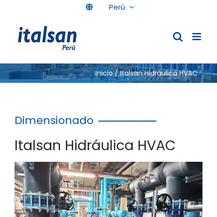
Skip
Perú
to
content
Inicio
/
Italsan Hidráulica HVAC
Dimensionado
Italsan Hidráulica HVAC