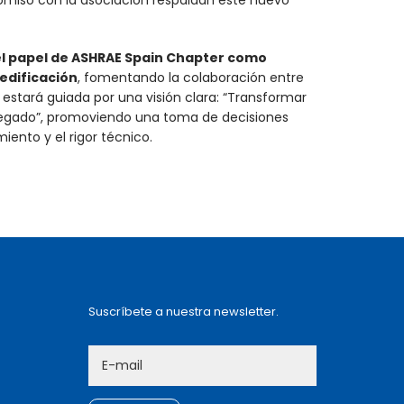
romiso con la asociación respaldan este nuevo
el papel de ASHRAE Spain Chapter como
 edificación
, fomentando la colaboración entre
a estará guiada por una visión clara: “Transformar
ro legado”, promoviendo una toma de decisiones
iento y el rigor técnico.
Suscríbete a nuestra newsletter.