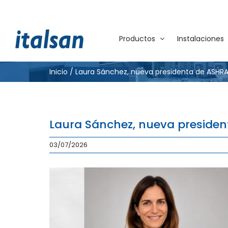
Saltar
al
contenido
Productos
Instalaciones
Inicio
/
Laura Sánchez, nueva presidenta de ASHRA
Laura Sánchez, nueva presiden
03/07/2026