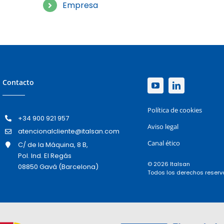
Empresa
Contacto
Política de cookies
+34 900 921 957
Aviso legal
atencionalcliente@italsan.com
Canal ético
C/ de la Máquina, 8 B,
Pol. Ind. El Regás
© 2026 Italsan
08850 Gavá (Barcelona)
Todos los derechos reser