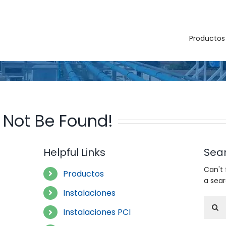
Productos
 Not Be Found!
Helpful Links
Sea
Can't
Productos
a sea
Instalaciones
Searc
Instalaciones PCI
for: