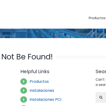
Productos
 Not Be Found!
Helpful Links
Sea
Can't
Productos
a sea
Instalaciones
Searc
Instalaciones PCI
for: