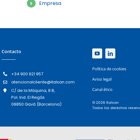
Empresa
Contacto
Política de cookies
+34 900 921 957
Aviso legal
atencionalcliente@italsan.com
Canal ético
C/ de la Máquina, 8 B,
Pol. Ind. El Regás
© 2026 Italsan
08850 Gavá (Barcelona)
Todos los derechos reser