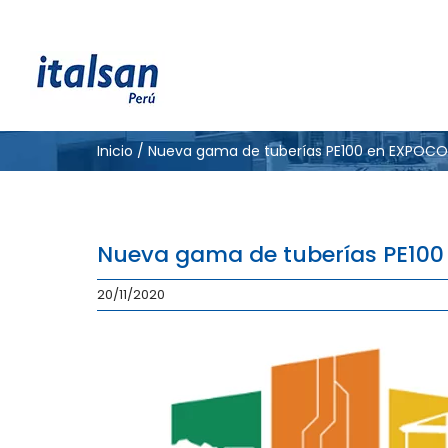
Skip
to
content
Inicio
/
Nueva gama de tuberías PE100 en EXPOC
Nueva gama de tuberías PE10
20/11/2020