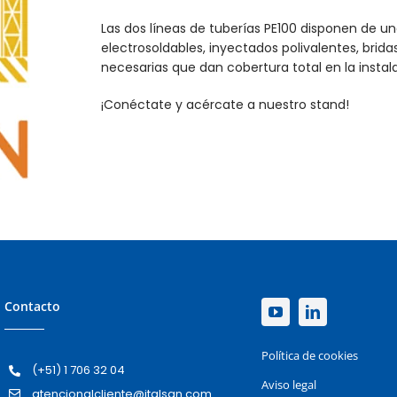
Las dos líneas de tuberías PE100 disponen de 
electrosoldables, inyectados polivalentes, brida
necesarias que dan cobertura total en la instal
¡Conéctate y acércate a nuestro stand!
Contacto
Política de cookies
(+51) 1 706 32 04
Aviso legal
atencionalcliente@italsan.com