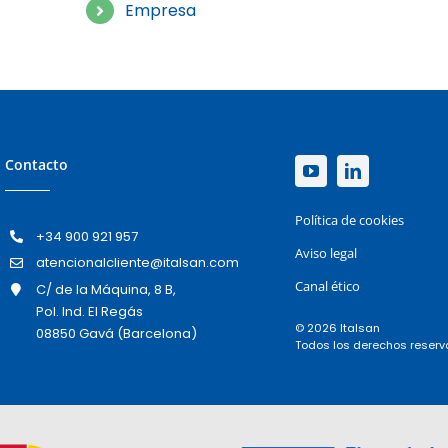
Empresa
Contacto
Política de cookies
+34 900 921 957
Aviso legal
atencionalcliente@italsan.com
Canal ético
C/ de la Máquina, 8 B,
Pol. Ind. El Regás
© 2026 Italsan
08850 Gavá (Barcelona)
Todos los derechos reser