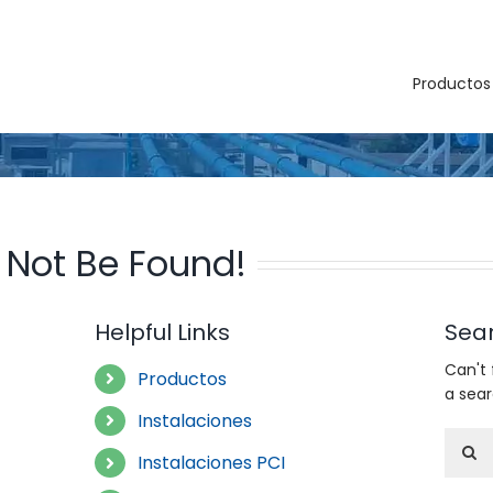
Productos
 Not Be Found!
Helpful Links
Sea
Can't
Productos
a sea
Instalaciones
Searc
Instalaciones PCI
for: