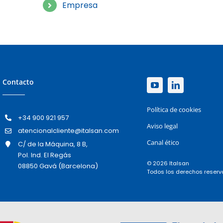
Empresa
Contacto
Política de cookies
+34 900 921 957
Aviso legal
atencionalcliente@italsan.com
Canal ético
C/ de la Máquina, 8 B,
Pol. Ind. El Regás
© 2026 Italsan
08850 Gavá (Barcelona)
Todos los derechos reser