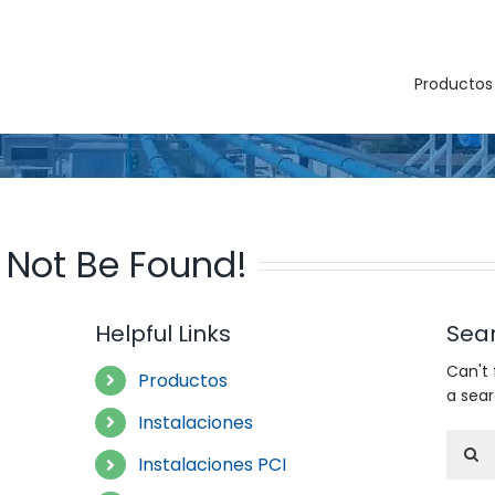
Productos
 Not Be Found!
Helpful Links
Sea
Can't
Productos
a sea
Instalaciones
Searc
Instalaciones PCI
for: